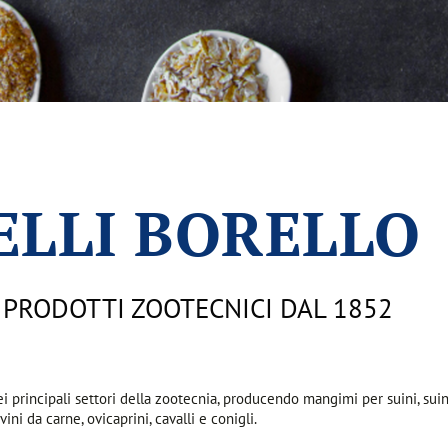
ELLI BORELLO
 PRODOTTI ZOOTECNICI DAL 1852
i principali settori della zootecnia, producendo mangimi per suini, suinett
vini da carne, ovicaprini, cavalli e conigli.